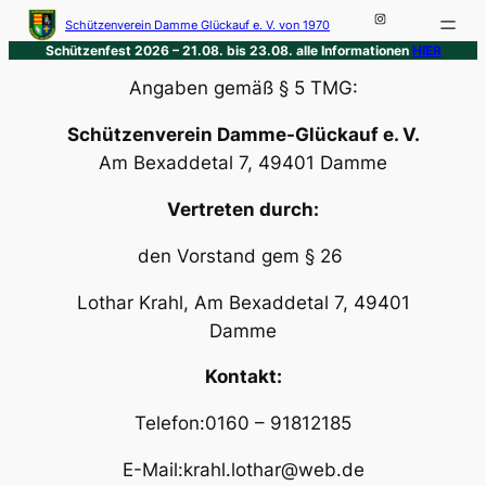
Instagram Schützenverein Da
Zum
Schützenverein Damme Glückauf e. V. von 1970
Inhalt
Schützenfest 2026 – 21.08. bis 23.08. alle Informationen
HIER
springen
Angaben gemäß § 5 TMG:
Schützenverein Damme-Glückauf e. V.
Am Bexaddetal 7, 49401 Damme
Vertreten durch:
den Vorstand gem § 26
Lothar Krahl, Am Bexaddetal 7, 49401
Damme
Kontakt:
Telefon:0160 – 91812185
E-Mail:krahl.lothar@web.de